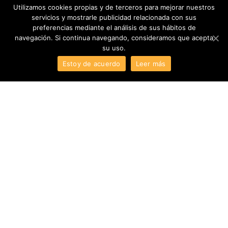
Utilizamos cookies propias y de terceros para mejorar nuestros
servicios y mostrarle publicidad relacionada con sus
preferencias mediante el análisis de sus hábitos de
navegación. Si continua navegando, consideramos que acepta
su uso.
Estoy de acuerdo
Leer más
Gracias a nuestra forma de entender la creación y a
kickstarter
, en el 2014 apoyamos/conocimos a la empresa
americana
Virtuix
. Presentaron a la comunidad de
desarrolladores de realidad virtual del mundo su
plataforma omnidireccional que venía a revolucionar el
hardware existente hasta la fecha.