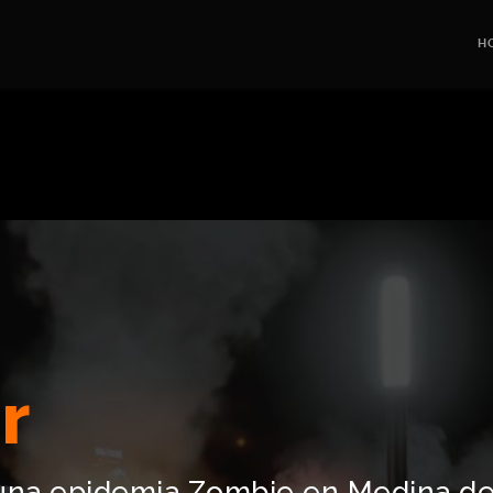
H
r
 una epidemia Zombie en Medina de