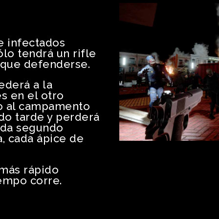
e infectados
lo tendrá un rifle
s que defenderse.
ederá a la
s en el otro
to al campamento
do tarde y perderá
cada segundo
, cada ápice de
 más rápido
iempo corre.