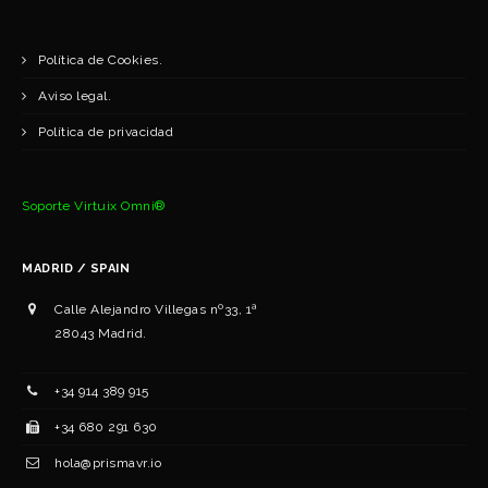
Política de Cookies.
Aviso legal.
Política de privacidad
Soporte Virtuix Omni®
MADRID / SPAIN
Calle Alejandro Villegas nº33, 1ª
28043 Madrid.
+34 ‭914 389 915‬
+34 ‭‭680 291 630‬‬
hola@prismavr.io