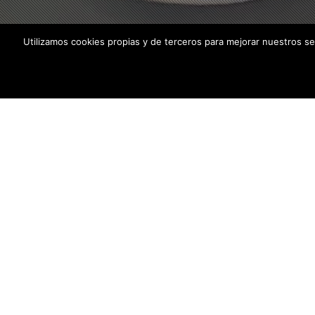
Utilizamos cookies propias y de terceros para mejorar nuestros se
Infoarquitectura/Modelo infor
Recreación a tamaño real del módulo IT todo en u
CLIENTE:
FECHA:
Schneider Electric
Septiembre, 2018