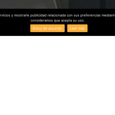
rvicios y mostrarle publicidad relacionada con sus preferencias mediant
consideramos que acepta su uso.
Estoy de acuerdo
Leer más
mativo
no prefabricado en contenedor «Smartshelter».